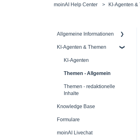
moinAI Help Center
KI-Agenten &
Allgemeine Informationen
KI-Agenten & Themen
System-Administration
Konzeption & Kanäle
KI-Agenten
Workflow & Support
Themen - Allgemein
Themen - redaktionelle
Inhalte
Knowledge Base
Formulare
moinAI Livechat