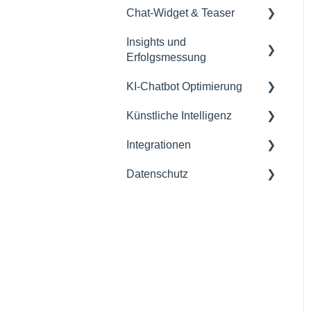
Chat-Widget & Teaser
Insights und
Chat-Widget
Erfolgsmessung
Teaser
KI-Chatbot Optimierung
Insights Setup
Design
Künstliche Intelligenz
Insights auslesen
Allgemein
Integrationen
Künstliche Intelligenz
Erkennung
Datenschutz
Generierte Inhalte
Allgemein
KI-Aktionen
Informationen
Drittanbieter
Anpassungen