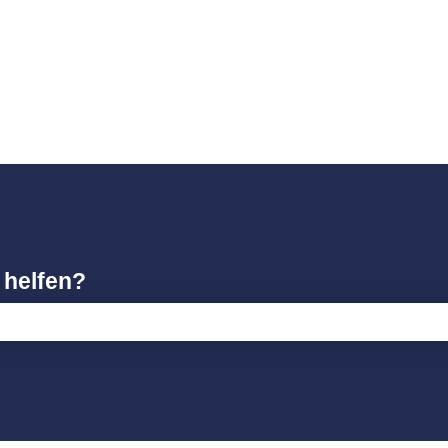
gen anzeigen
 helfen?
feld leer ist.