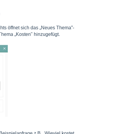
n
hts öffnet sich das „Neues Thema”-
 Thema „Kosten" hinzugefügt.
eispielanfrage z.B. „Wieviel kostet